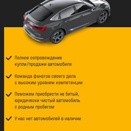
Полное сопровождение
купли/продажи автомобиля
Команда фанатов своего дела
с высоким уровнем компетенции
Поможем приобрести не битый,
юридически чистый автомобиль
с родным пробегом
У нас нет автомобилей в наличии