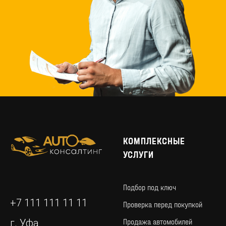
КОМПЛЕКСНЫЕ
УСЛУГИ
Обсуждаем особенности
и требование
к желаемому авто. Составляем
Подбор под ключ
заявку и подписываем договор,
по которому мы берем на себя все
+7 111 111 11 11
Проверка перед покупкой
обязательства по поиску
и проверки автомобиля для Вас.
Продажа автомобилей
г. Уфа